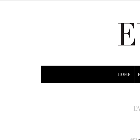
HOME
TA
em