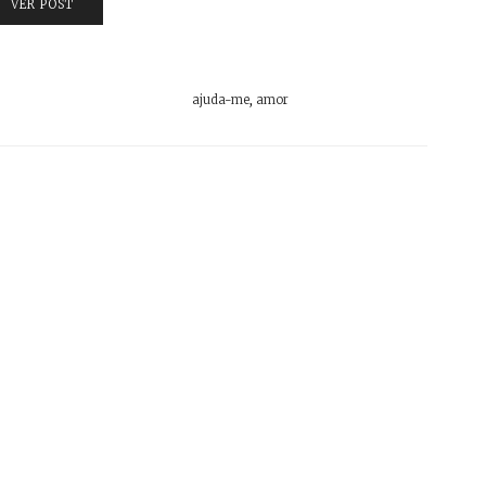
VER POST
ajuda-me
,
amor