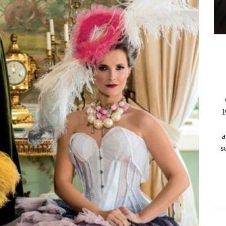
1
a
s