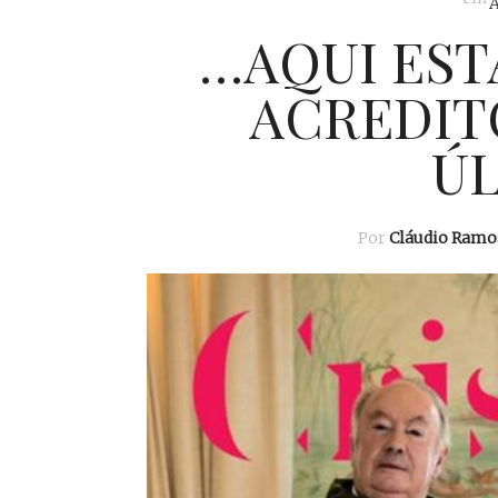
…AQUI ESTÁ
ACREDITO
ÚL
Por
Cláudio Ramo