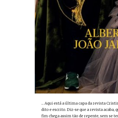
... Aqui está a última capa da revista Cri
dito e escrito. Diz-se que a revista acaba,
fim chega assim tão de repente, sem se ten