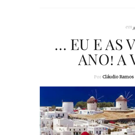
em
… EU E AS 
ANO! A 
Por
Cláudio Ramos