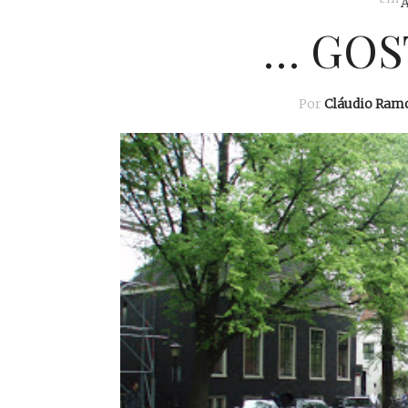
… GOS
Por
Cláudio Ram