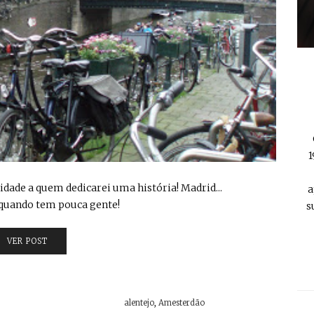
1
cidade a quem dedicarei uma história! Madrid...
a
. quando tem pouca gente!
s
VER POST
alentejo
,
Amesterdão