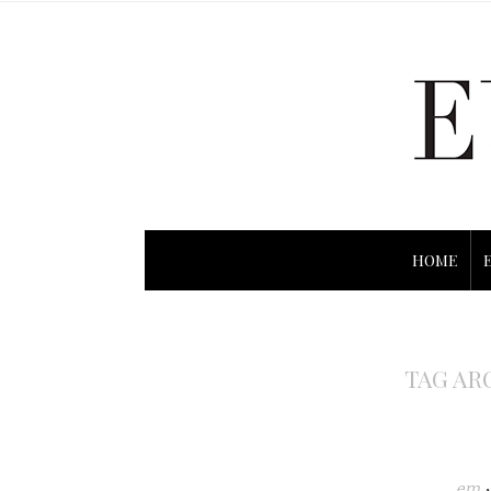
HOME
TAG AR
em