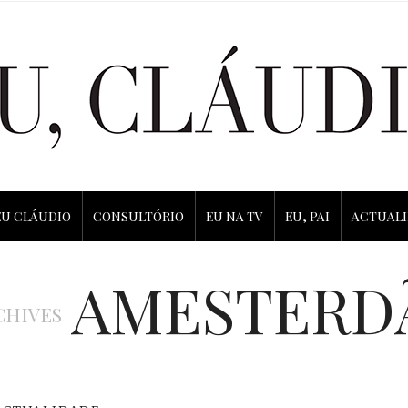
EU CLÁUDIO
CONSULTÓRIO
EU NA TV
EU, PAI
ACTUAL
AMESTERD
CHIVES