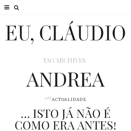
HOME
EU CLÁUDIO
CONSULTÓRIO
TAG ARCHIVES
EU NA TV
ANDREA
EU, PAI
ACTUALIDADE
em
ACTUALIDADE
… ISTO JÁ NÃO É
COMO ERA ANTES!