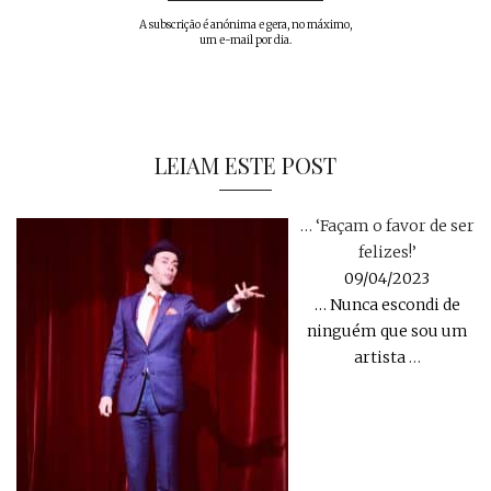
A subscrição é anónima e gera, no máximo,
um e-mail por dia.
LEIAM ESTE POST
… ‘Façam o favor de ser
felizes!’
09/04/2023
… Nunca escondi de
ninguém que sou um
artista
…