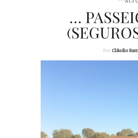
ACT
… PASSE
(SEGUROS
Por
Cláudio Ra