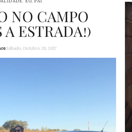
UALIDADE
,
EU, PAI
IO NO CAMPO
 A ESTRADA!)
mos
Sábado, Outubro 28, 2017