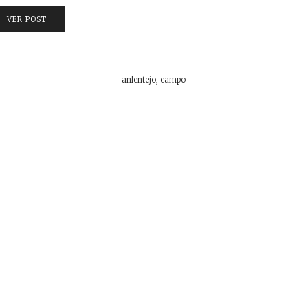
VER POST
anlentejo
,
campo