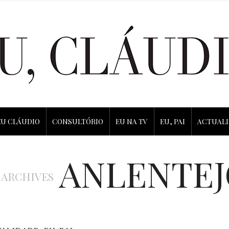
EU CLÁUDIO
CONSULTÓRIO
EU NA TV
EU, PAI
ACTUAL
ANLENTE
 ARCHIVES