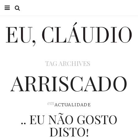
HOME
EU CLÁUDIO
CONSULTÓRIO
TAG ARCHIVES
EU NA TV
ARRISCADO
EU, PAI
ACTUALIDADE
em
ACTUALIDADE
.. EU NÃO GOSTO
DISTO!