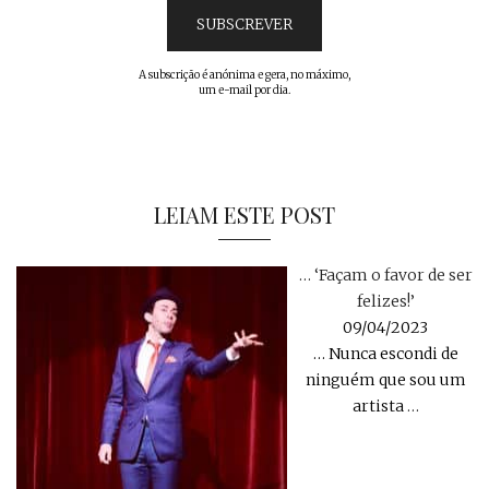
A subscrição é anónima e gera, no máximo,
um e-mail por dia.
LEIAM ESTE POST
… ‘Façam o favor de ser
felizes!’
09/04/2023
… Nunca escondi de
ninguém que sou um
artista
…