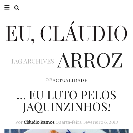
HOME
EU CLÁUDIO
ARROZ
CONSULTÓRIO
TAG ARCHIVES
EU NA TV
EU, PAI
em
ACTUALIDADE
… EU LUTO PELOS
ACTUALIDADE
JAQUINZINHOS!
Por
Cláudio Ramos
Quarta-feira, Fevereiro 6, 2013