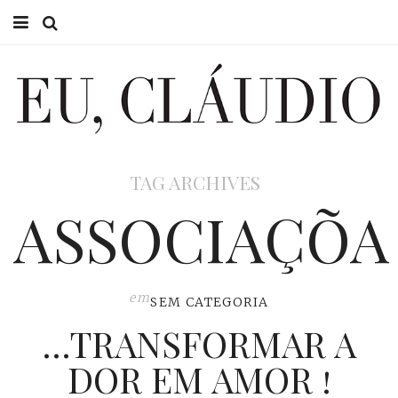
HOME
EU CLÁUDIO
CONSULTÓRIO
TAG ARCHIVES
EU NA TV
ASSOCIAÇÕA
EU, PAI
ACTUALIDADE
em
SEM CATEGORIA
…TRANSFORMAR A
DOR EM AMOR !