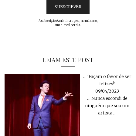
A subscrição é anónima e gera, no máximo,
um e-mail por dia.
LEIAM ESTE POST
… ‘Façam o favor de ser
felizes!’
09/04/2023
… Nunca escondi de
ninguém que sou um
artista
…