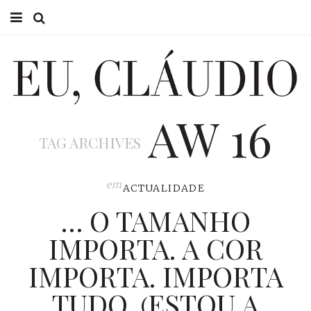
HOME
EU CLÁUDIO
AW 16
CONSULTÓRIO
TAG ARCHIVES
EU NA TV
EU, PAI
em
ACTUALIDADE
… O TAMANHO
ACTUALIDADE
IMPORTA. A COR
IMPORTA. IMPORTA
TUDO. (ESTOU A