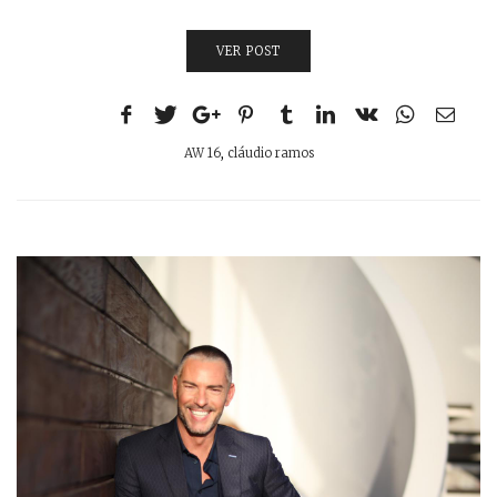
VER POST
AW 16
,
cláudio ramos