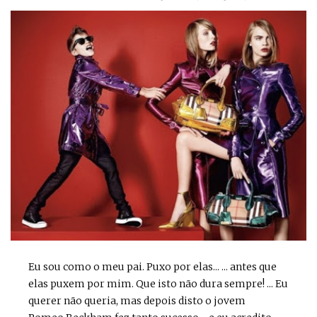
Eu sou como o meu pai. Puxo por elas... ... antes que
elas puxem por mim. Que isto não dura sempre! ... Eu
querer não queria, mas depois disto o jovem