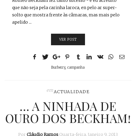
Romeo Beckham fez tanto sucesso - e eu acredito
que não seja pela carinha laroca, en pelo ar super-
solto que mostra frente às câmaras, mas mais pelo
apelido ...
VER POST
Burberry
,
campanha
em
ACTUALIDADE
… A NINHADA DE
OURO DOS BECKHAM!
Por
Cláudio Ramos
Quarta-feira, Janeiro 9, 2013