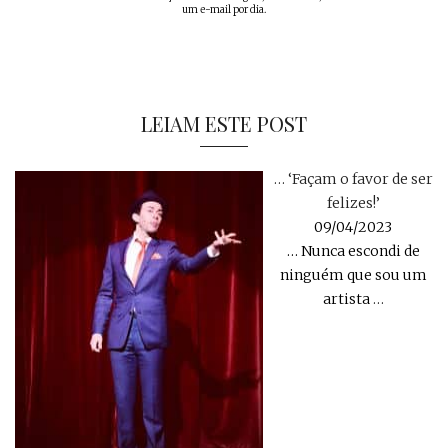
um e-mail por dia.
LEIAM ESTE POST
… ‘Façam o favor de ser
felizes!’
09/04/2023
… Nunca escondi de
ninguém que sou um
artista
…