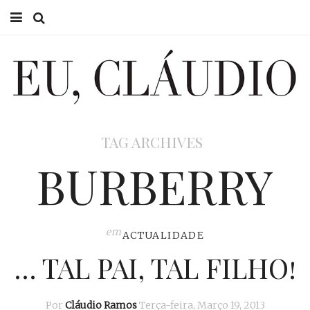
HOME
EU CLÁUDIO
CONSULTÓRIO
TAG ARCHIVES
EU NA TV
BURBERRY
EU, PAI
ACTUALIDADE
em
ACTUALIDADE
… TAL PAI, TAL FILHO!
Por
Cláudio Ramos
Terça-feira, Março 19, 2013