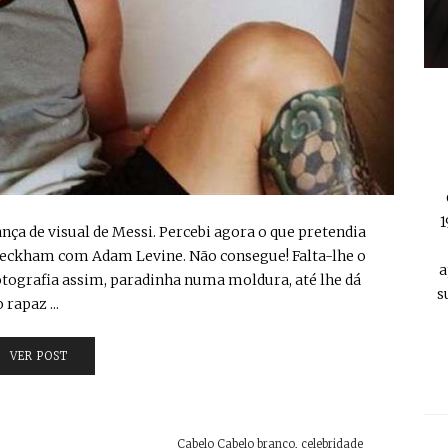
1
ça de visual de Messi. Percebi agora o que pretendia
 Beckham com Adam Levine. Não consegue! Falta-lhe o
a
otografia assim, paradinha numa moldura, até lhe dá
s
rapaz ...
VER POST
Cabelo Cabelo branco
,
celebridade