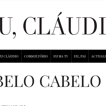
EU CLÁUDIO
CONSULTÓRIO
EU NA TV
EU, PAI
ACTUAL
BELO CABELO