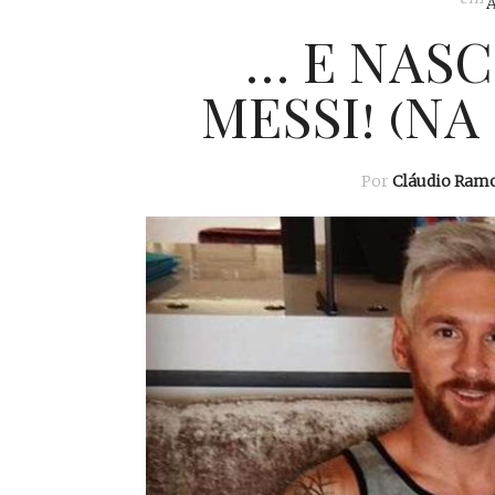
… E NAS
MESSI! (NA
Por
Cláudio Ram