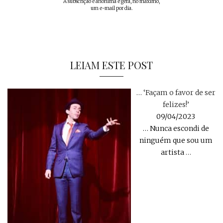
A subscrição é anónima e gera, no máximo,
um e-mail por dia.
LEIAM ESTE POST
… ‘Façam o favor de ser
felizes!’
09/04/2023
… Nunca escondi de
ninguém que sou um
artista
…