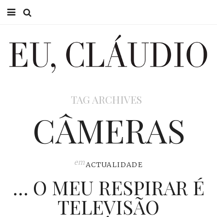
HOME
EU CLÁUDIO
CONSULTÓRIO
TAG ARCHIVES
EU NA TV
CÂMERAS
EU, PAI
ACTUALIDADE
em
ACTUALIDADE
… O MEU RESPIRAR É
TELEVISÃO