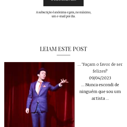
A subscrição é anónima e gera, no máximo,
um e-mail por dia.
LEIAM ESTE POST
… ‘Façam o favor de ser
felizes!’
09/04/2023
… Nunca escondi de
ninguém que sou um
artista
…