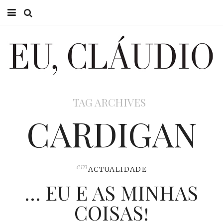
HOME
EU CLÁUDIO
CONSULTÓRIO
TAG ARCHIVES
EU NA TV
CARDIGAN
EU, PAI
ACTUALIDADE
em
ACTUALIDADE
… EU E AS MINHAS
COISAS!