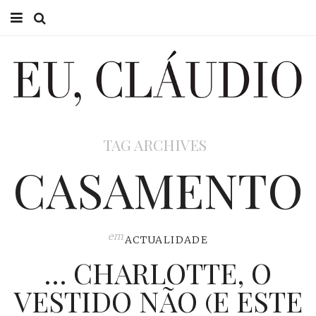
HOME
EU CLÁUDIO
CONSULTÓRIO
TAG ARCHIVES
EU NA TV
CASAMENTO
EU, PAI
ACTUALIDADE
em
ACTUALIDADE
… CHARLOTTE, O
VESTIDO NÃO (E ESTE