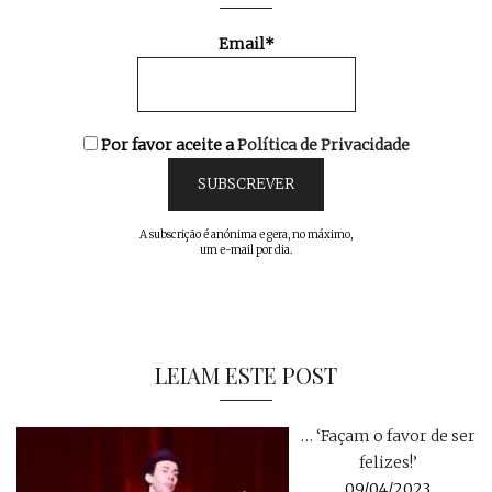
Email*
Por favor aceite a
Política de Privacidade
A subscrição é anónima e gera, no máximo,
um e-mail por dia.
LEIAM ESTE POST
… ‘Façam o favor de ser
felizes!’
09/04/2023