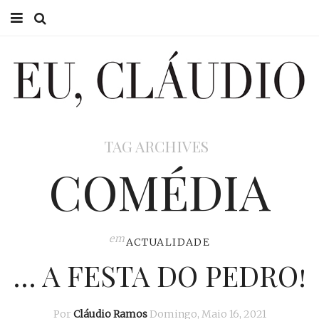
HOME
EU CLÁUDIO
CONSULTÓRIO
TAG ARCHIVES
EU NA TV
COMÉDIA
EU, PAI
ACTUALIDADE
em
ACTUALIDADE
… A FESTA DO PEDRO!
Por
Cláudio Ramos
Domingo, Maio 16, 2021