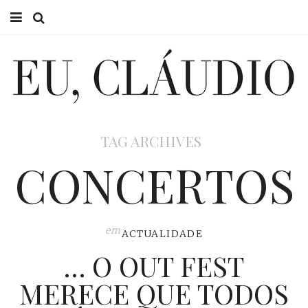
HOME
EU CLÁUDIO
CONSULTÓRIO
TAG ARCHIVES
EU NA TV
CONCERTOS
EU, PAI
ACTUALIDADE
em
ACTUALIDADE
… O OUT FEST
MERECE QUE TODOS