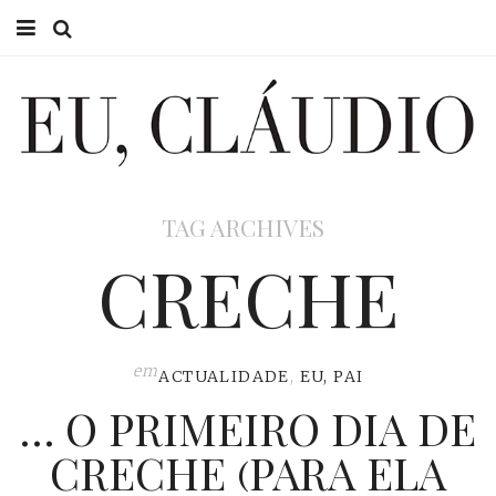
HOME
EU CLÁUDIO
CONSULTÓRIO
TAG ARCHIVES
EU NA TV
CRECHE
EU, PAI
ACTUALIDADE
em
ACTUALIDADE
,
EU, PAI
… O PRIMEIRO DIA DE
CRECHE (PARA ELA