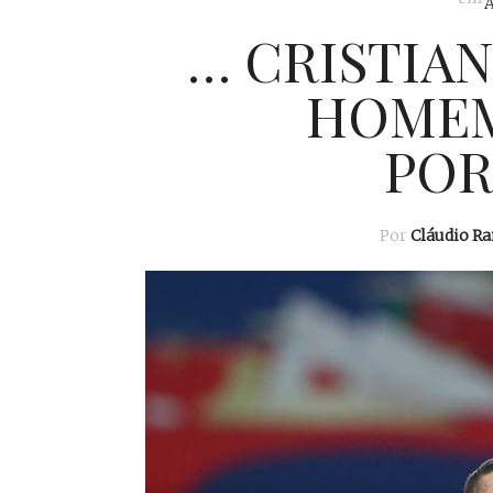
… CRISTIA
HOMEM
POR
Por
Cláudio R