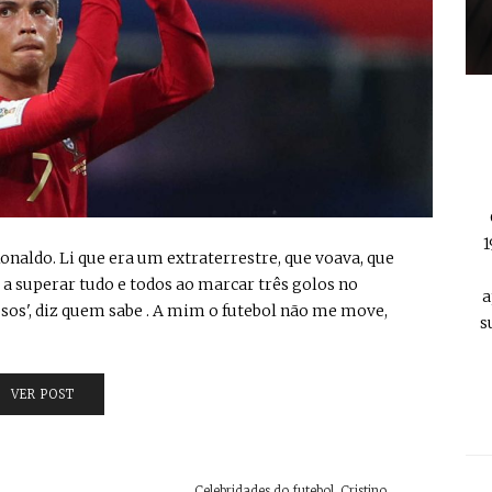
1
o Ronaldo. Li que era um extraterrestre, que voava, que
 a superar tudo e todos ao marcar três golos no
a
sos', diz quem sabe . A mim o futebol não me move,
s
VER POST
Celebridades do futebol
,
Cristino