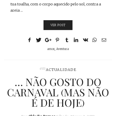
tua toalha, com o corpo aquecido pelo sol, contra a
areia ...
VER POST
amor
,
Aventura
em
ACTUALIDADE
… NÃO GOSTO DO
CARNAVAL (MAS NÃO
É DE HOJE)