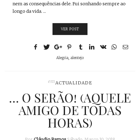
nem as consequências dele. Fui sonhando sempre ao
longo da vida. ...
VER POST
Alegria
,
alentejo
em
ACTUALIDADE
… O SERÃO! (AQUELE
AMIGO DE TODAS
HORAS)
Por
Cláudio Ramos
Sábado, Março 10, 2018