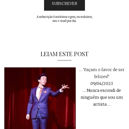
A subscrição é anónima e gera, no máximo,
um e-mail por dia.
LEIAM ESTE POST
… ‘Façam o favor de ser
felizes!’
09/04/2023
… Nunca escondi de
ninguém que sou um
artista
…