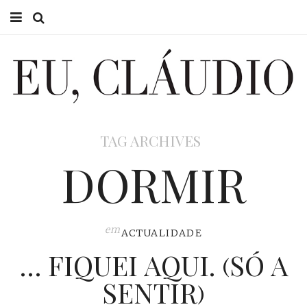
HOME
EU CLÁUDIO
CONSULTÓRIO
TAG ARCHIVES
EU NA TV
DORMIR
EU, PAI
ACTUALIDADE
em
ACTUALIDADE
… FIQUEI AQUI. (SÓ A
SENTIR)