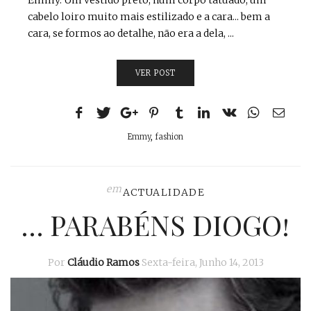
Emmy. Um vestido preto, num corpo tatuado, um
cabelo loiro muito mais estilizado e a cara... bem a
cara, se formos ao detalhe, não era a dela, ...
VER POST
Emmy
,
fashion
em
ACTUALIDADE
… PARABÉNS DIOGO!
Por
Cláudio Ramos
Sexta-feira, Junho 14, 2013