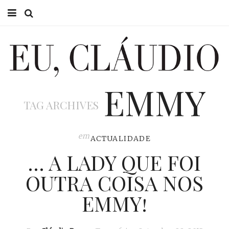
HOME
EU CLÁUDIO
EMMY
CONSULTÓRIO
TAG ARCHIVES
EU NA TV
EU, PAI
em
ACTUALIDADE
… A LADY QUE FOI
ACTUALIDADE
OUTRA COISA NOS
EMMY!