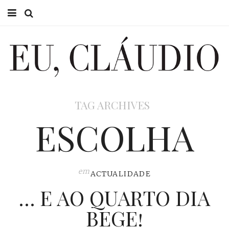
HOME
EU CLÁUDIO
CONSULTÓRIO
TAG ARCHIVES
EU NA TV
ESCOLHA
EU, PAI
ACTUALIDADE
em
ACTUALIDADE
… E AO QUARTO DIA
BEGE!