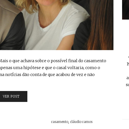
V Mais o que achava sobre o possível final do casamento
1
apenas uma hipótese e que o casal voltaria, como o
na notÍcias dão conta de que acabou de vez e não
a
s
VER POST
casamento
,
cláudio ramos