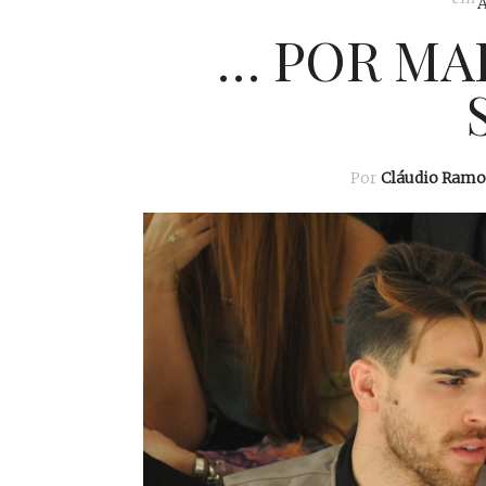
… POR MA
Por
Cláudio Ramo