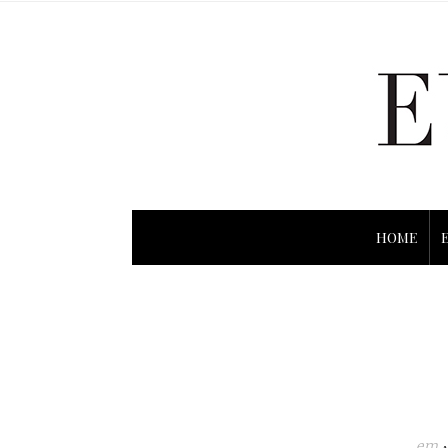
HOME
em