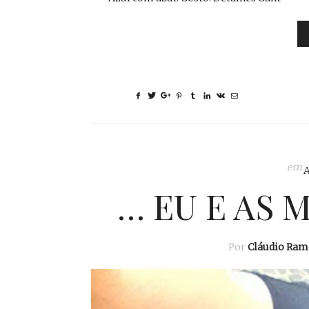
em
… EU E AS 
Por
Cláudio Ram