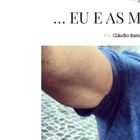
… EU E AS 
Por
Cláudio Ram