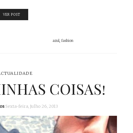
VER POST
azul
,
fashion
ACTUALIDADE
MINHAS COISAS!
os
Sexta-feira, Julho 26, 2013