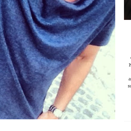
1
a
s