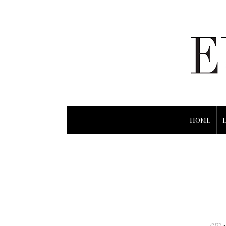
HOME
em