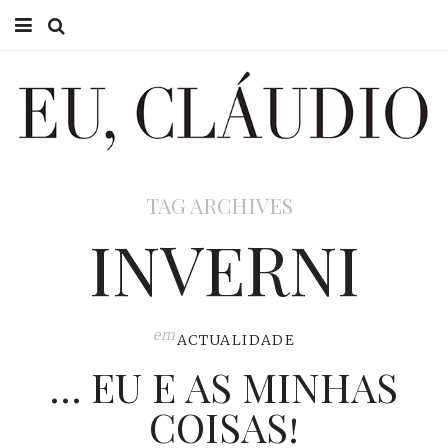
HOME
EU CLÁUDIO
CONSULTÓRIO
TAG ARCHIVES
EU NA TV
INVERNI
EU, PAI
ACTUALIDADE
em
ACTUALIDADE
… EU E AS MINHAS
COISAS!