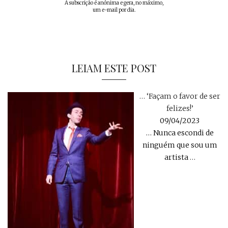
A subscrição é anónima e gera, no máximo,
um e-mail por dia.
LEIAM ESTE POST
… ‘Façam o favor de ser
felizes!’
09/04/2023
… Nunca escondi de
ninguém que sou um
artista
…