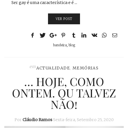
Ser gay é uma característica e é ...
VER POST
bandeira
,
blog
em
ACTUALIDADE
,
MEMÓRIAS
… HOJE, COMO
ONTEM. OU TALVEZ
NÃO!
Por
Cláudio Ramos
Sexta-feira, Setembro 25, 2020