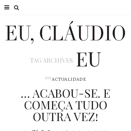
HOME
EU CLÁUDIO
EU
CONSULTÓRIO
TAG ARCHIVES
EU NA TV
EU, PAI
em
ACTUALIDADE
… ACABOU-SE. E
ACTUALIDADE
COMEÇA TUDO
OUTRA VEZ!