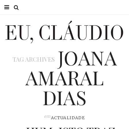
HOME
EU CLÁUDIO
JOANA
CONSULTÓRIO
TAG ARCHIVES
EU NA TV
AMARAL
EU, PAI
DIAS
ACTUALIDADE
em
ACTUALIDADE