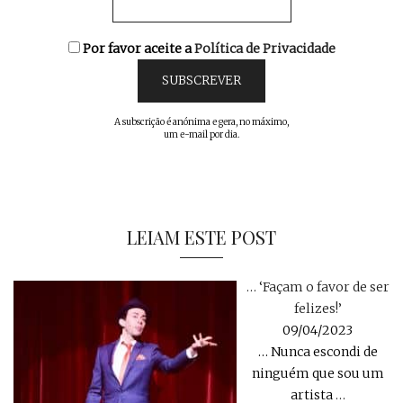
Por favor aceite a
Política de Privacidade
A subscrição é anónima e gera, no máximo,
um e-mail por dia.
LEIAM ESTE POST
… ‘Façam o favor de ser
felizes!’
09/04/2023
… Nunca escondi de
ninguém que sou um
artista
…