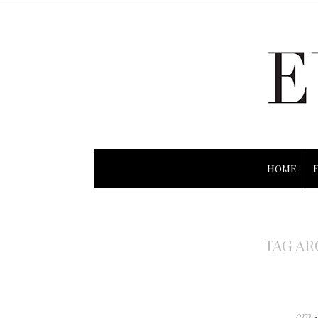
HOME
TAG AR
em