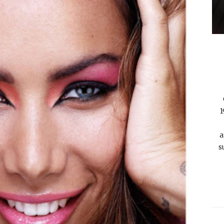
1
a
s