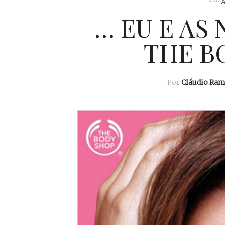
… EU E AS
THE B
Por
Cláudio Ra