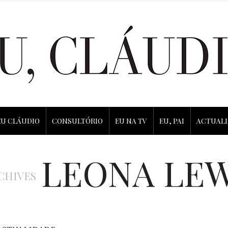
EU CLÁUDIO
CONSULTÓRIO
EU NA TV
EU, PAI
ACTUAL
LEONA LEW
CHIVES