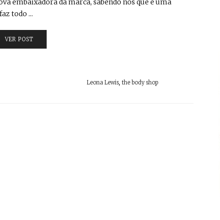
 nova embaixadora da marca, sabendo nós que é uma
az todo ...
VER POST
Leona Lewis
,
the body shop