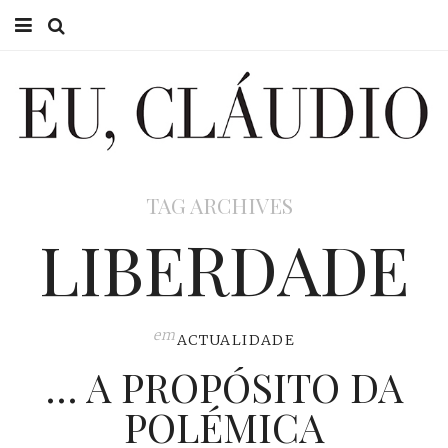
HOME
EU CLÁUDIO
CONSULTÓRIO
TAG ARCHIVES
EU NA TV
LIBERDADE
EU, PAI
ACTUALIDADE
em
ACTUALIDADE
… A PROPÓSITO DA
POLÉMICA