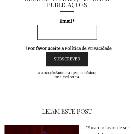
PUBLICAÇÕES
Email*
Por favor aceite a
Política de Privacidade
A subscrição é anónima e gera, no máximo,
um e-mail por dia.
LEIAM ESTE POST
… ‘Façam o favor de ser