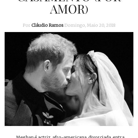
AMOR)
Por
Cláudio Ramos
Domingo, Maio 20, 2018
... Meghan é actriz, afro-americana, divorciada, entra