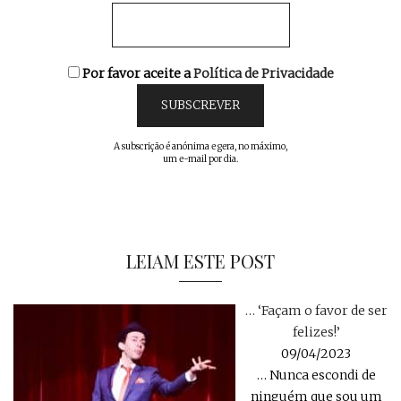
Por favor aceite a
Política de Privacidade
A subscrição é anónima e gera, no máximo,
um e-mail por dia.
LEIAM ESTE POST
… ‘Façam o favor de ser
felizes!’
09/04/2023
… Nunca escondi de
ninguém que sou um