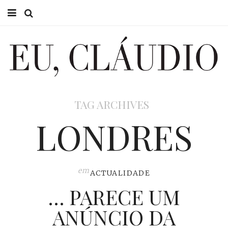
HOME
EU CLÁUDIO
CONSULTÓRIO
TAG ARCHIVES
EU NA TV
LONDRES
EU, PAI
ACTUALIDADE
em
ACTUALIDADE
… PARECE UM
ANÚNCIO DA