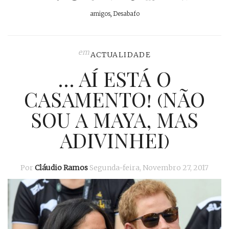
amigos
,
Desabafo
em
ACTUALIDADE
… AÍ ESTÁ O
CASAMENTO! (NÃO
SOU A MAYA, MAS
ADIVINHEI)
Por
Cláudio Ramos
Segunda-feira, Novembro 27, 2017