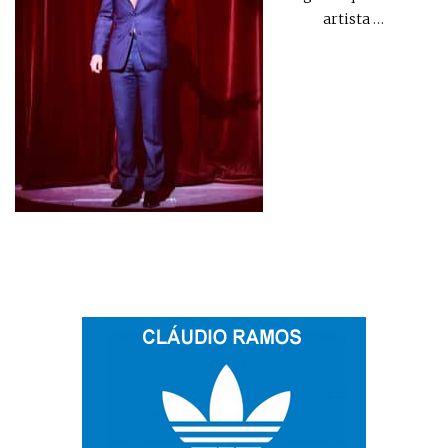
artista
…