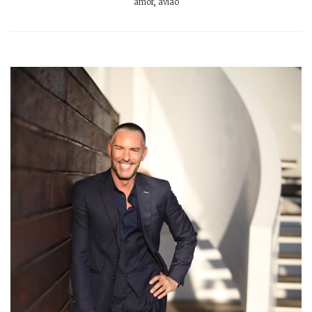
amor
,
avião