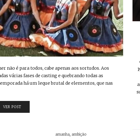
her não é para todos, cabe apenas aos sortudos. Aos
1
das várias fases de casting e quebrando todas as
ta temporada há um leque brutal de elementos, que nas
a
s
VER POST
amanha
,
ambição