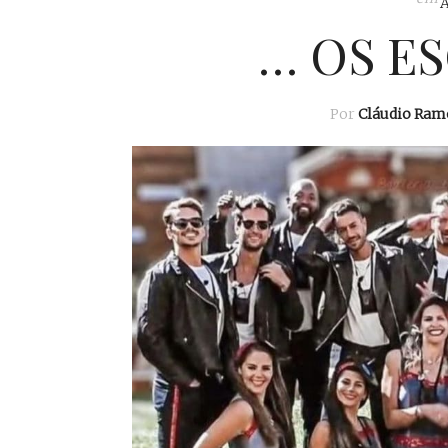
… OS E
Por
Cláudio Ram