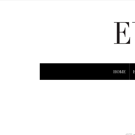
HOME
em