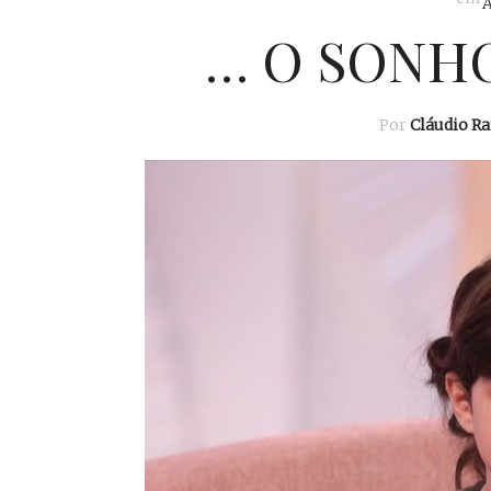
… O SONHO
Por
Cláudio R