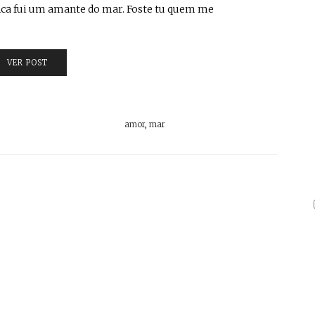
unca fui um amante do mar. Foste tu quem me
VER POST
amor
,
mar