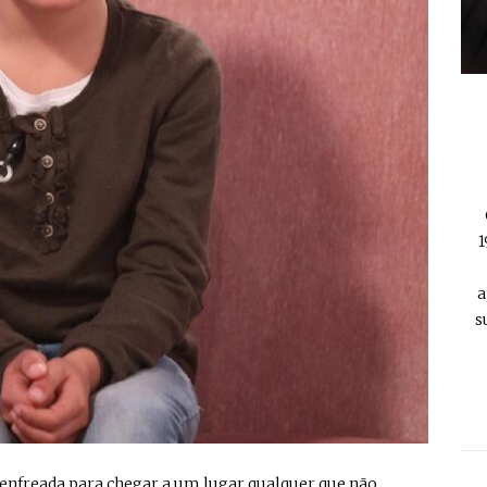
1
a
s
senfreada para chegar a um lugar qualquer que não