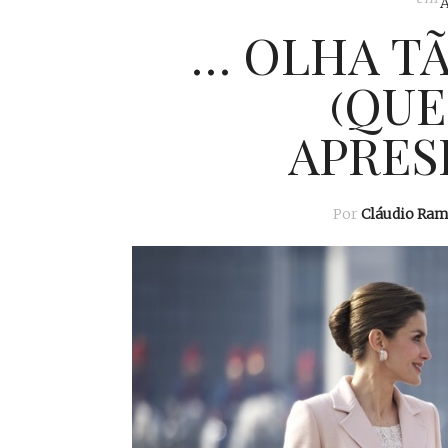
… OLHA TÃ
(QUE
APRES
Por
Cláudio Ra