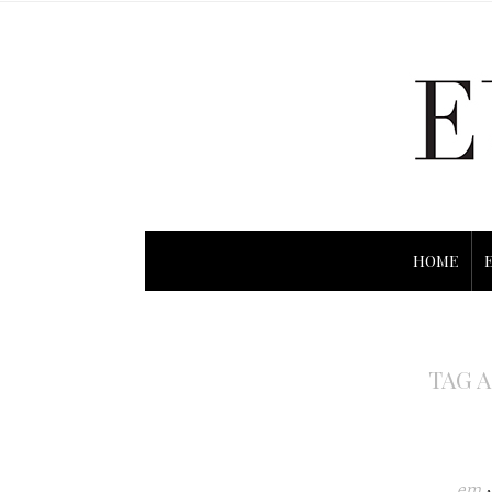
HOME
TAG 
em