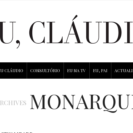
EU CLÁUDIO
CONSULTÓRIO
EU NA TV
EU, PAI
ACTUAL
MONARQU
ARCHIVES