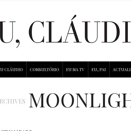
EU CLÁUDIO
CONSULTÓRIO
EU NA TV
EU, PAI
ACTUAL
MOONLIG
ARCHIVES