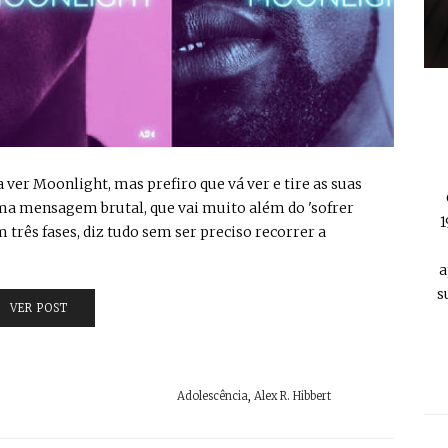
a ver Moonlight, mas prefiro que vá ver e tire as suas
ma mensagem brutal, que vai muito além do 'sofrer
1
m três fases, diz tudo sem ser preciso recorrer a
a
s
VER POST
Adolescência
,
Alex R. Hibbert