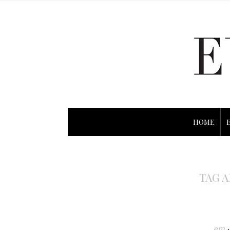
HOME
TAG 
em