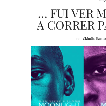
… FUI VER 
A CORRER P
Por
Cláudio Ramo