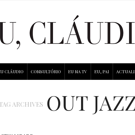
EU CLÁUDIO
CONSULTÓRIO
EU NA TV
EU, PAI
ACTUAL
OUT JAZ
TAG ARCHIVES