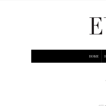
HOME
em