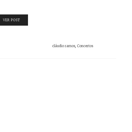
VER POST
cláudio ramos
,
Concertos