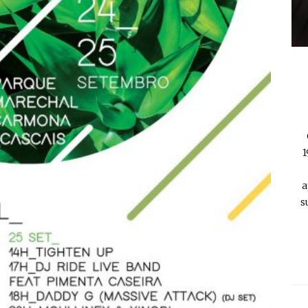
1
a
s