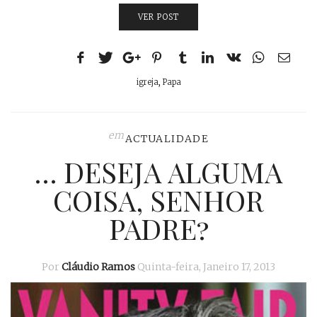
VER POST
igreja
,
Papa
em
ACTUALIDADE
… DESEJA ALGUMA
COISA, SENHOR
PADRE?
Por
Cláudio Ramos
Quinta-feira, Janeiro 17, 2013