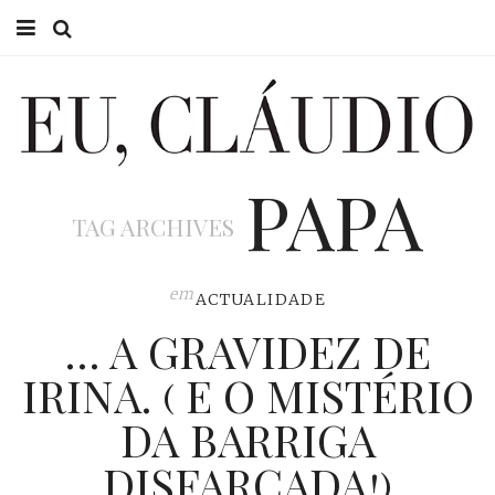
HOME
EU CLÁUDIO
PAPA
CONSULTÓRIO
TAG ARCHIVES
EU NA TV
EU, PAI
em
ACTUALIDADE
… A GRAVIDEZ DE
ACTUALIDADE
IRINA. ( E O MISTÉRIO
DA BARRIGA
DISFARÇADA!)