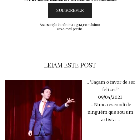
A subscrição é anónima e gera, no máximo,
um e-mail por dia.
LEIAM ESTE POST
… ‘Façam o favor de ser
felizes!’
09/04/2023
… Nunca escondi de
ninguém que sou um
artista
…