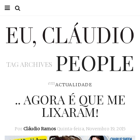
HOME
EU CLÁUDIO
PEOPLE
CONSULTÓRIO
TAG ARCHIVES
EU NA TV
EU, PAI
em
ACTUALIDADE
.. AGORA É QUE ME
ACTUALIDADE
LIXARAM!
Por
Cláudio Ramos
Quinta-feira, Novembro 19, 2015