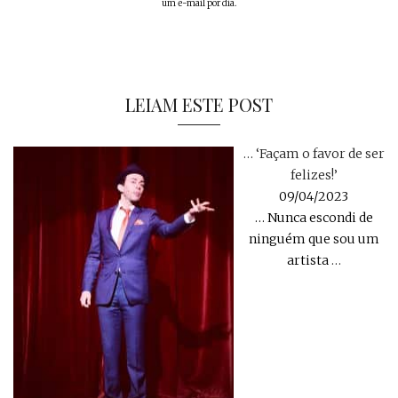
um e-mail por dia.
LEIAM ESTE POST
… ‘Façam o favor de ser
felizes!’
09/04/2023
… Nunca escondi de
ninguém que sou um
artista
…