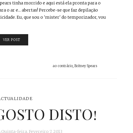
pears tinha morrido e aqui está ela pronta para o
ra o ar e... abertas! Percebe-se que faz depilação
ticidade. Eu, que sou o 'mister' do temporizador, vou
VER POST
ao contrário
,
Britney Spears
ACTUALIDADE
 GOSTO DISTO!
s
Quinta-feira, Fevereiro 7, 2013