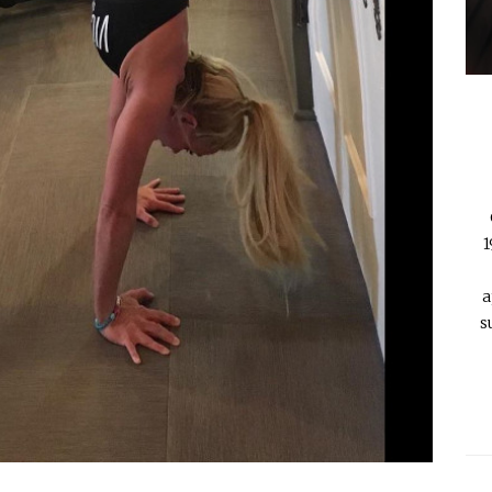
1
a
s