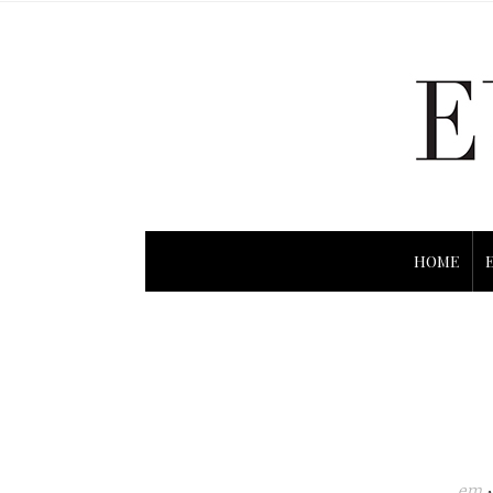
HOME
em