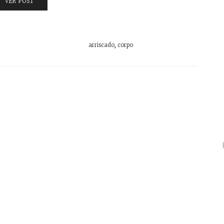
VER POST
arriscado
,
corpo