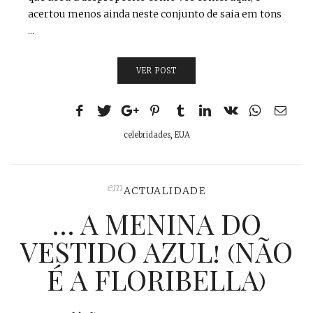
acertou menos ainda neste conjunto de saia em tons
...
VER POST
celebridades
,
EUA
em
ACTUALIDADE
… A MENINA DO
VESTIDO AZUL! (NÃO
É A FLORIBELLA)