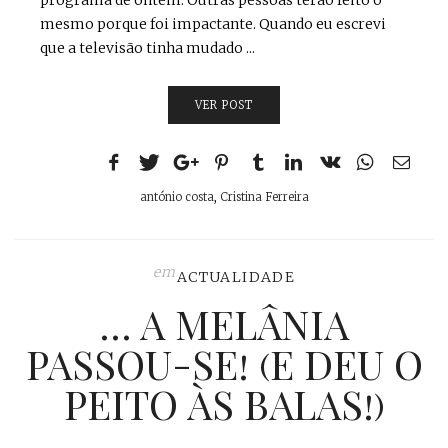
programa de ontem. Outras pessoas terão feito o
mesmo porque foi impactante. Quando eu escrevi
que a televisão tinha mudado ...
VER POST
antónio costa
,
Cristina Ferreira
em
ACTUALIDADE
… A MELÂNIA
PASSOU-SE! (E DEU O
PEITO ÀS BALAS!)