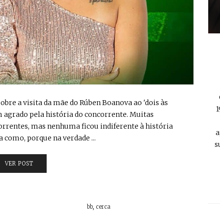
sobre a visita da mãe do Rúben Boanova ao 'dois às
1
 agrado pela história do concorrente. Muitas
orrentes, mas nenhuma ficou indiferente à história
a
 como, porque na verdade ...
s
VER POST
bb
,
cerca