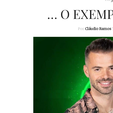
… O EXEMP
Por
Cláudio Ramos