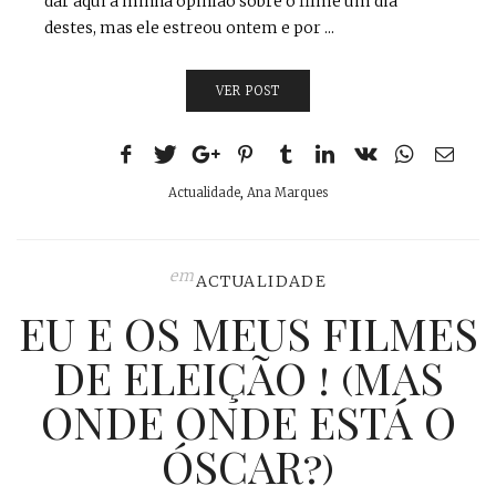
dar aqui a minha opinião sobre o filme um dia
destes, mas ele estreou ontem e por ...
VER POST
Actualidade
,
Ana Marques
em
ACTUALIDADE
EU E OS MEUS FILMES
DE ELEIÇÃO ! (MAS
ONDE ONDE ESTÁ O
ÓSCAR?)