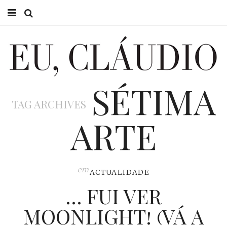
HOME
EU CLÁUDIO
SÉTIMA
CONSULTÓRIO
TAG ARCHIVES
EU NA TV
ARTE
EU, PAI
ACTUALIDADE
em
ACTUALIDADE
… FUI VER
MOONLIGHT! (VÁ A