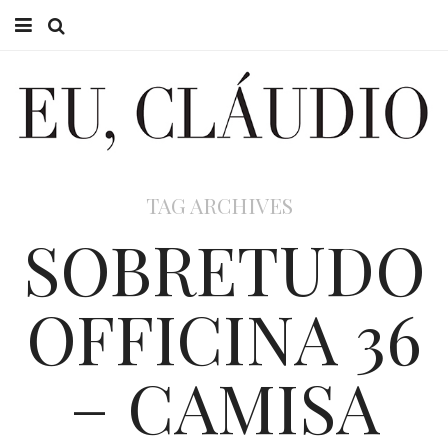
HOME
EU CLÁUDIO
CONSULTÓRIO
TAG ARCHIVES
EU NA TV
SOBRETUDO
EU, PAI
OFFICINA 36
ACTUALIDADE
– CAMISA