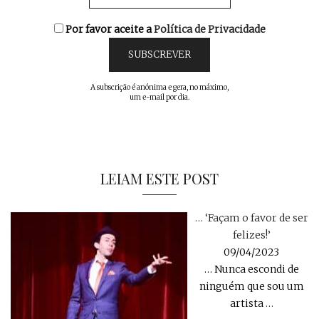
Por favor aceite a
Política de Privacidade
A subscrição é anónima e gera, no máximo,
um e-mail por dia.
LEIAM ESTE POST
… ‘Façam o favor de ser
felizes!’
09/04/2023
… Nunca escondi de
ninguém que sou um
artista
…