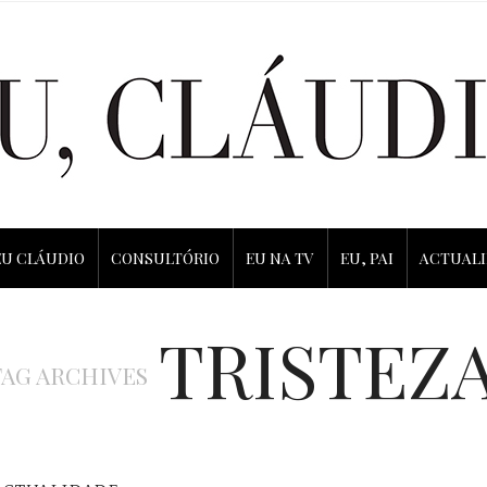
EU CLÁUDIO
CONSULTÓRIO
EU NA TV
EU, PAI
ACTUAL
TRISTEZ
TAG ARCHIVES