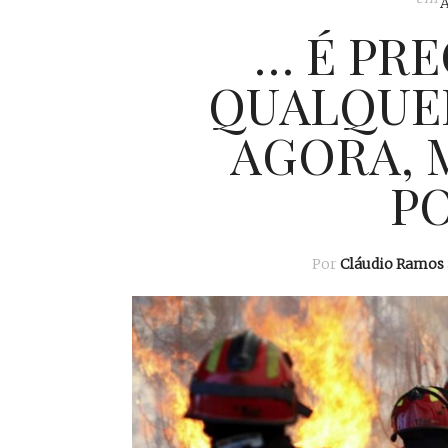
… É PRE
QUALQUER
AGORA, 
PO
Por
Cláudio Ramos