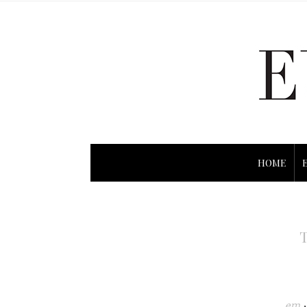
HOME
em