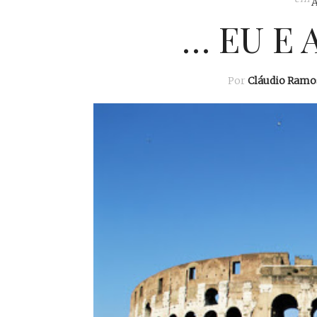
… EU E 
Por
Cláudio Ramo