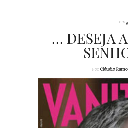
em
… DESEJA 
SENHO
Por
Cláudio Ramo