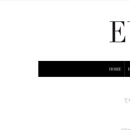
HOME
T
em