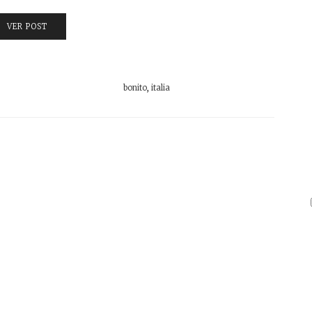
VER POST
bonito
,
italia