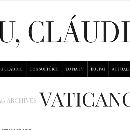
EU CLÁUDIO
CONSULTÓRIO
EU NA TV
EU, PAI
ACTUAL
VATICAN
AG ARCHIVES