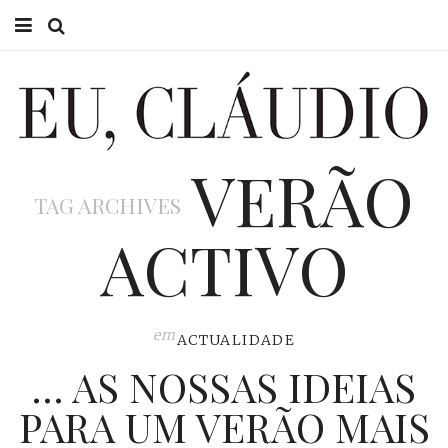
HOME
EU CLÁUDIO
VERÃO
CONSULTÓRIO
TAG ARCHIVES
EU NA TV
ACTIVO
EU, PAI
ACTUALIDADE
em
ACTUALIDADE
… AS NOSSAS IDEIAS
PARA UM VERÃO MAIS