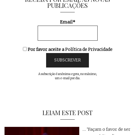
PUBLICAÇÕES
Email*
Por favor aceite a
Política de Privacidade
A subscrição é anónima e gera, no máximo,
um e-mail por dia.
LEIAM ESTE POST
… ‘Façam o favor de ser