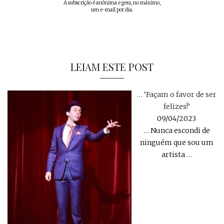
A subscrição é anónima e gera, no máximo,
um e-mail por dia.
LEIAM ESTE POST
… ‘Façam o favor de ser
felizes!’
09/04/2023
… Nunca escondi de
ninguém que sou um
artista
…