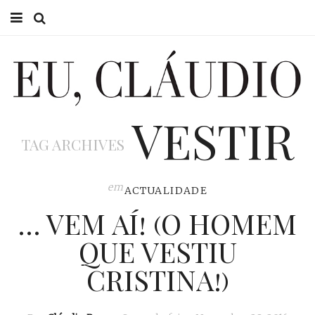
HOME
EU CLÁUDIO
VESTIR
CONSULTÓRIO
TAG ARCHIVES
EU NA TV
EU, PAI
em
ACTUALIDADE
… VEM AÍ! (O HOMEM
ACTUALIDADE
QUE VESTIU
CRISTINA!)