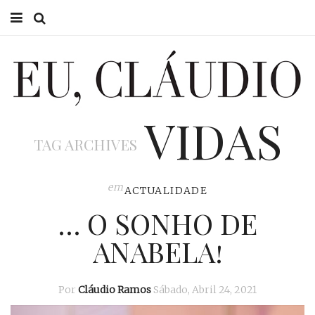
HOME
EU CLÁUDIO
VIDAS
CONSULTÓRIO
TAG ARCHIVES
EU NA TV
EU, PAI
em
ACTUALIDADE
… O SONHO DE
ACTUALIDADE
ANABELA!
Por
Cláudio Ramos
Sábado, Abril 24, 2021