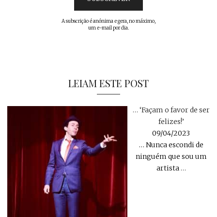
A subscrição é anónima e gera, no máximo,
um e-mail por dia.
LEIAM ESTE POST
… ‘Façam o favor de ser
felizes!’
09/04/2023
… Nunca escondi de
ninguém que sou um
artista
…