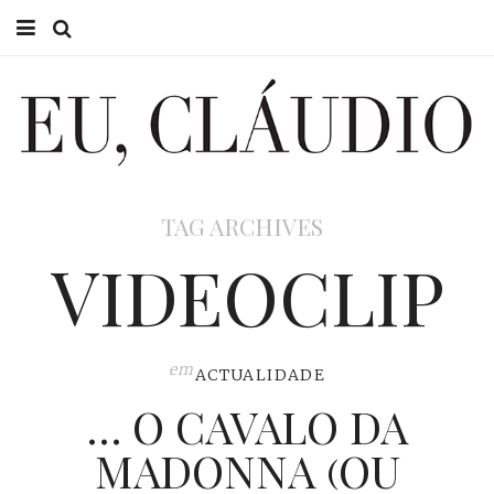
HOME
EU CLÁUDIO
CONSULTÓRIO
TAG ARCHIVES
EU NA TV
VIDEOCLIP
EU, PAI
ACTUALIDADE
em
ACTUALIDADE
… O CAVALO DA
MADONNA (OU