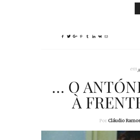
em
… O ANTÓNI
À FRENT
Por
Cláudio Ramo