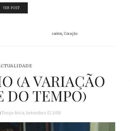
VER POST
cantor
,
Coração
ACTUALIDADE
O (A VARIAÇÃO
E DO TEMPO)
s
Terça-feira, Setembro 17, 2019