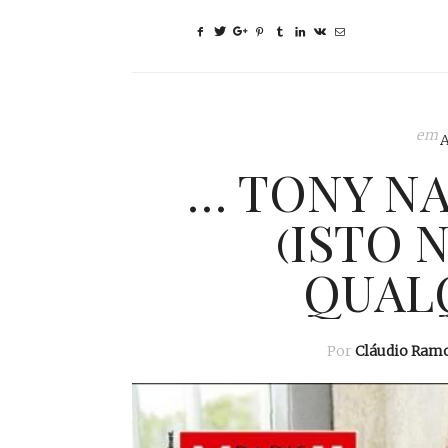
em
… TONY NA
(ISTO 
QUAL
Por
Cláudio Ram