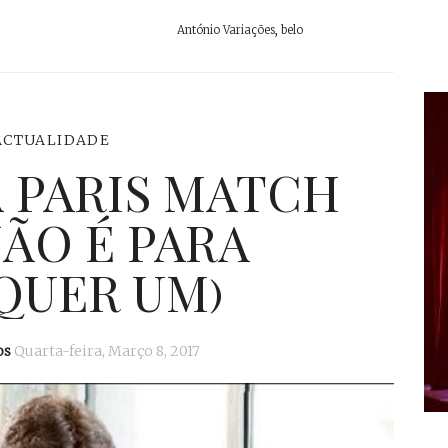
António Variações
,
belo
ACTUALIDADE
 PARIS MATCH
NÃO É PARA
QUER UM)
os
Quarta-feira, Março 8, 2017