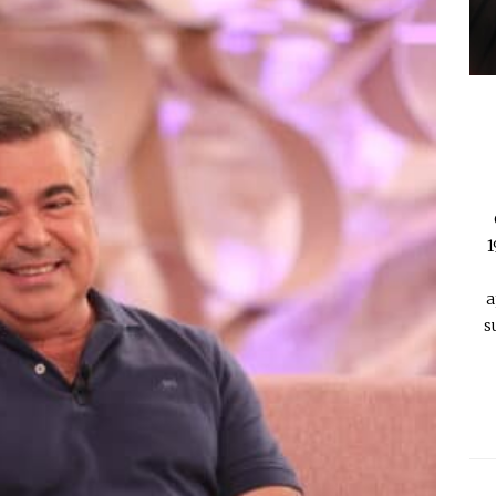
1
a
s