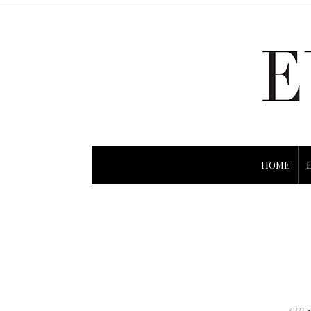
HOME
em