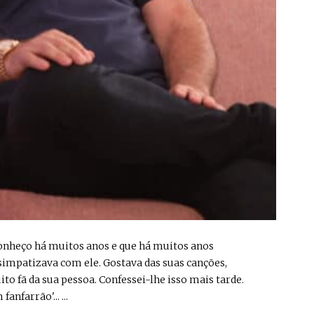
e conheço há muitos anos e que há muitos anos
simpatizava com ele. Gostava das suas canções,
o fã da sua pessoa. Confessei-lhe isso mais tarde.
nfarrão'... ...